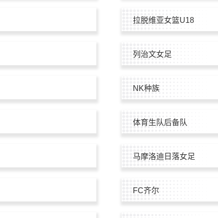
拉脱维亚女篮U18
列治文女足
NK种族
体育生队后备队
马摩洛迪日落女足
FC齐尔