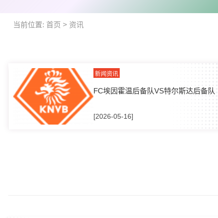
当前位置:
首页
>
资讯
新闻资讯
FC埃因霍温后备队VS特尔斯达后备队
[2026-05-16]