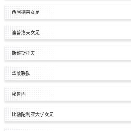
西阿德莱女足
迪普洛夫女足
斯维斯托夫
华莱联队
秘鲁丙
比勒陀利亚大学女足