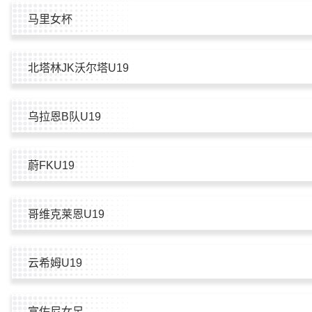
马里女杯
北塔林JK沃尔塔U19
乌拉恩B队U19
蔚FKU19
哥维克莱恩U19
云希姆U19
富佐尼女足