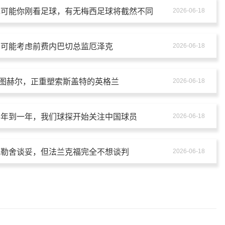
现可能你刚看足球，有无梅西足球将截然不同
2026-06-18
，可能考虑前费内巴切总监厄泽克
2026-06-18
势的图赫尔，正重塑索斯盖特的英格兰
2026-06-18
半年到一年，我们球探开始关注中国球员
2026-06-18
克勒舍谈妥，但法兰克福完全不想谈判
2026-06-18