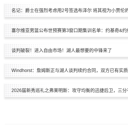
名记：爵士在强烈考虑用2号签选布泽尔 将其视为小贾伦
塞尔维亚男篮公布世预赛第3窗口期集训名单：约基奇&约
谈判破裂！进入自由市场！湖人最想要的中锋来了
Windhorst：詹姆斯正与湖人谈判续约合同，双方已有实
2026届新秀巡礼之弗莱明斯：攻守均衡的迅捷后卫，三分