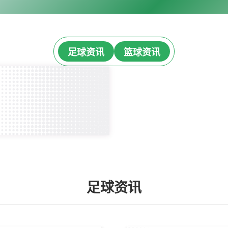
足球资讯
篮球资讯
足球资讯