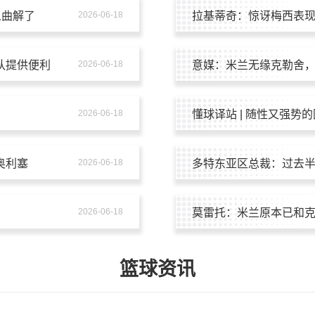
人曲解了
2026-06-18
拉基蒂奇：惊讶梅西表
队提供便利
2026-06-18
意媒：米兰无缘克勒舍
2026-06-18
懂球译站 | 随性又强
奥利塞
2026-06-18
多特东亚区总裁：过去
2026-06-18
莫雷托：米兰原本已和
篮球资讯