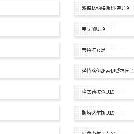
派德林纳梅斯科德U19
弗立加U19
吉特拉女足
诺特略伊胡索伊暨福因兰
格杰勒拉森U19
斯塔达尔斯U19
阿费查尔丁女足