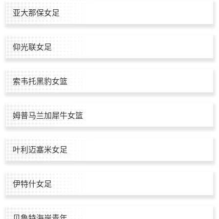
亚大那保女足
仰光联女足
索韦托黑豹女篮
姆普马兰加犀牛女篮
叶利迈塞米女足
伊特什女足
贝鲁特海岸青年