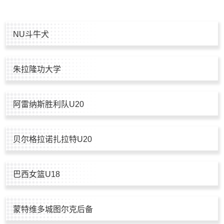
NU斗牛犬
朱拉隆功大学
阿雷纳斯胜利队U20
贝尔格拉诺扎拉特U20
巴西女篮U18
蒙特维多城图尔克后备