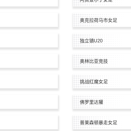
奥克拉荷马市女足
独立镇U20
奥林比亚竞技
挑战红魔女足
佛罗里达獾
普莱森顿暴走女足