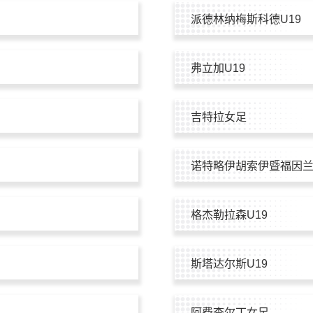
派德林纳梅斯科德U19
弗立加U19
吉特拉女足
诺特略伊胡索伊暨福因兰
格杰勒拉森U19
斯塔达尔斯U19
阿费查尔丁女足