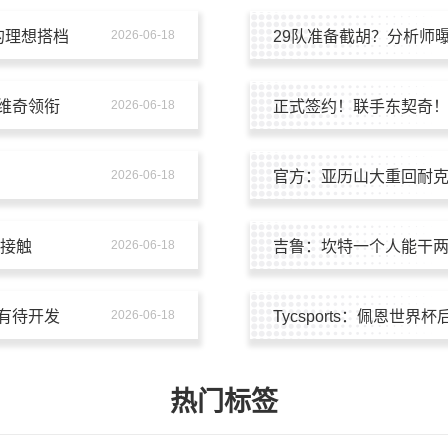
的理想搭档
2026-06-18
29队准备截胡？分析师
维奇领衔
2026-06-18
正式签约！联手东契奇
2026-06-18
官方：亚历山大重回耐
质接触
2026-06-18
吉鲁：坎特一个人能干
有待开发
2026-06-18
Tycsports：佩恩世
热门标签