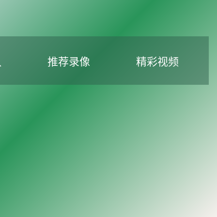
队
推荐录像
精彩视频