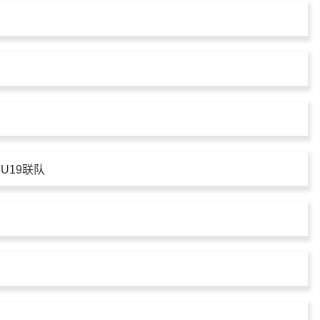
U19联队