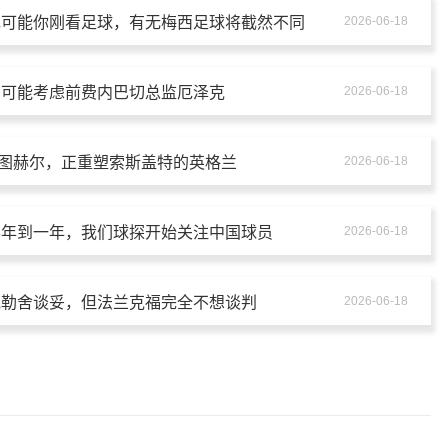
现可能你刚看足球，有无梅西足球将截然不同
2026-06-18
，可能考虑前费内巴切总监厄泽克
2026-06-18
势的图赫尔，正重塑索斯盖特的英格兰
2026-06-18
半年到一年，我们球探开始关注中国球员
2026-06-18
克勒舍谈妥，但法兰克福完全不想谈判
2026-06-18