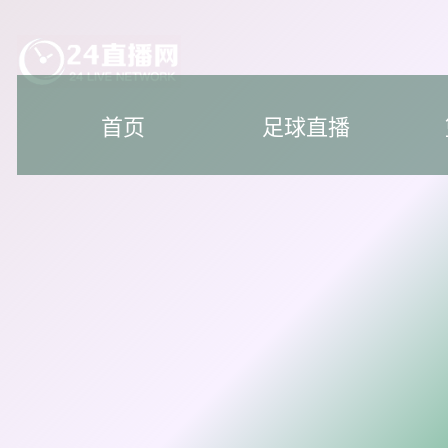
首页
足球直播