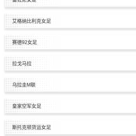
艾格纳比利克女足
赛德92女足
拉戈马拉
乌拉圭M联
皇家空军女足
斯托克顿货运女足