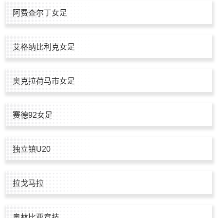
阿费查尔丁女足
艾格纳比利克女足
奥克拉荷马市女足
赛德92女足
独立镇U20
拉戈马拉
奥林比亚竞技