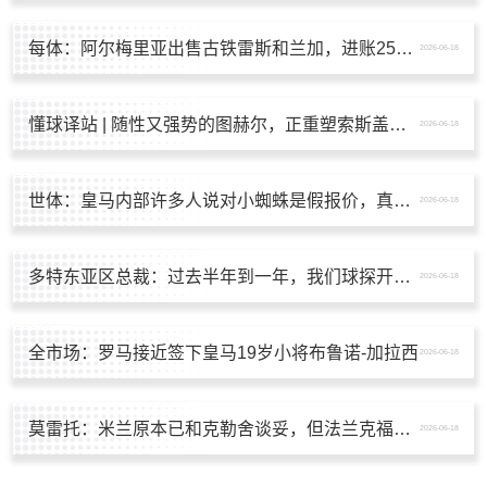
每体：阿尔梅里亚出售古铁雷斯和兰加，进账250万欧
2026-06-18
懂球译站 | 随性又强势的图赫尔，正重塑索斯盖特的英格兰
2026-06-18
世体：皇马内部许多人说对小蜘蛛是假报价，真正目标是奥利塞
2026-06-18
多特东亚区总裁：过去半年到一年，我们球探开始关注中国球员
2026-06-18
全市场：罗马接近签下皇马19岁小将布鲁诺-加拉西
2026-06-18
莫雷托：米兰原本已和克勒舍谈妥，但法兰克福完全不想谈判
2026-06-18