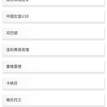
中国女篮U18
邓巴顿
连利弗哥玫瑰
塞格雷德
卡纳芬
格伦托兰