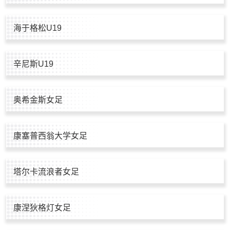
海于格松U19
辛尼斯U19
奥希金斯女足
康塞普西翁大学女足
塔尔卡流浪者女足
康涅狄格灯女足