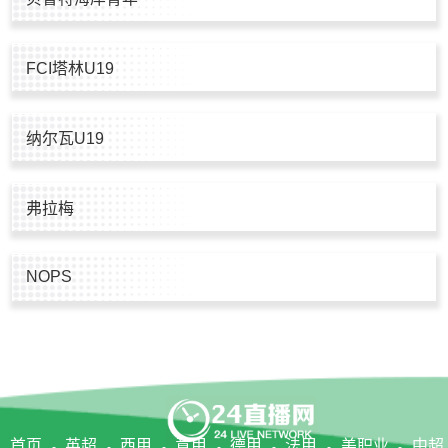
FCI塔林U19
纳尔瓦U19
弗拉梅
NOPS
首页
英超
西甲
意甲
德甲
法甲
美职业
中超