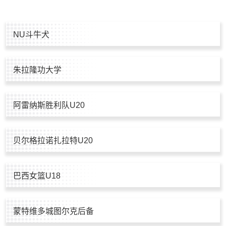
NU斗牛犬
朱拉隆功大学
阿雷纳斯胜利队U20
贝尔格拉诺扎拉特U20
巴西女篮U18
蒙特维多城图尔克后备