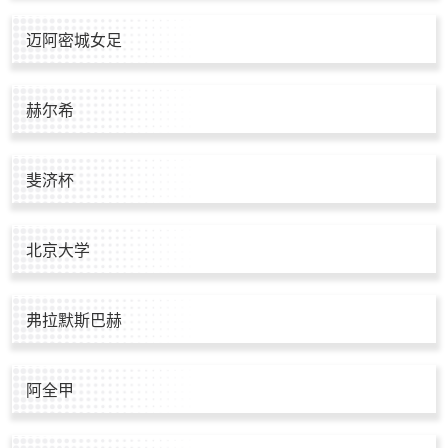
迈阿密城女足
赫尔希
斐济杯
北京大学
弗拉默斯巴赫
阿全甲