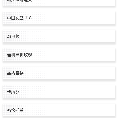
中国女篮U18
邓巴顿
连利弗哥玫瑰
塞格雷德
卡纳芬
格伦托兰