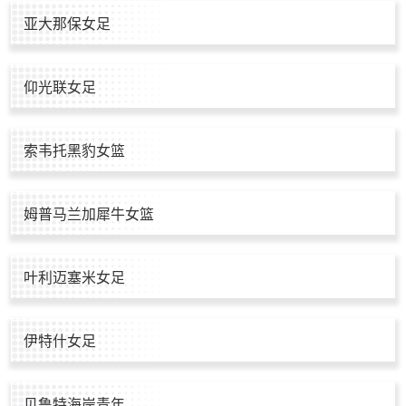
亚大那保女足
仰光联女足
索韦托黑豹女篮
姆普马兰加犀牛女篮
叶利迈塞米女足
伊特什女足
贝鲁特海岸青年