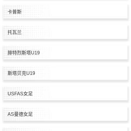
卡普斯
托瓦兰
腓特烈斯塔U19
斯塔贝克U19
USFAS女足
AS曼德女足