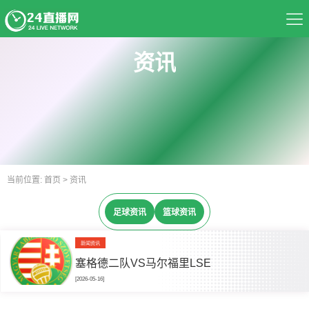
首页
资讯
足球直播
篮球直播
资讯
当前位置:
首页
>
资讯
热门球队
足球资讯
篮球资讯
推荐录像
新闻资讯
塞格德二队VS马尔福里LSE
精彩视频
[2026-05-16]