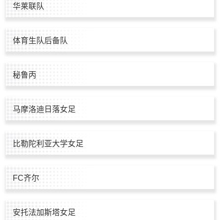
华莱联队
体育生队后备队
秘鲁丙
马摩洛迪日落女足
比勒陀利亚大学女足
FC齐尔
安托法加斯塔女足