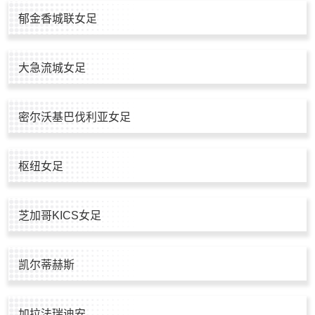
郁金香城联女足
大急流城女足
密尔沃基巴伐利亚女足
枢纽女足
芝加哥KICS女足
凯尔蒂赫斯
加拉法瑞迪安