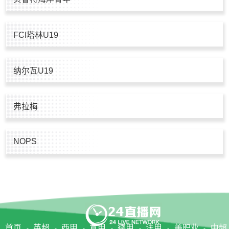
FCI塔林U19
纳尔瓦U19
弗拉梅
NOPS
首页
英超
西甲
意甲
德甲
法甲
美职业
中超