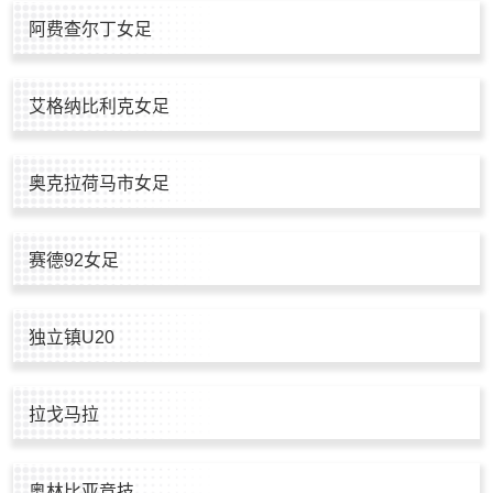
阿费查尔丁女足
艾格纳比利克女足
奥克拉荷马市女足
赛德92女足
独立镇U20
拉戈马拉
奥林比亚竞技