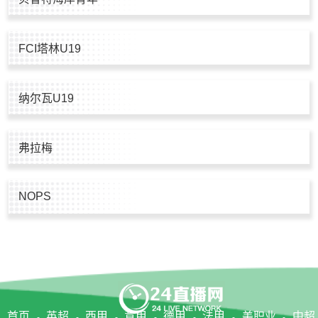
FCI塔林U19
纳尔瓦U19
弗拉梅
NOPS
首页
英超
西甲
意甲
德甲
法甲
美职业
中超