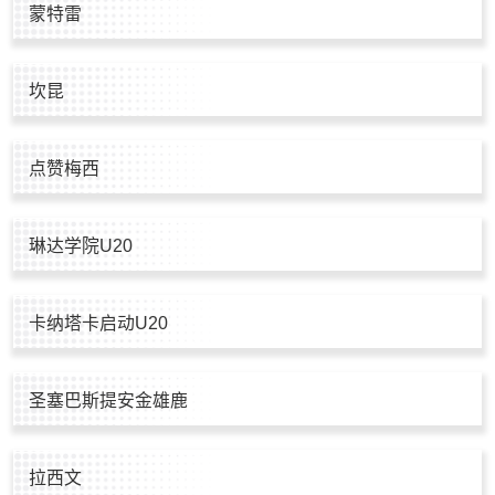
蒙特雷
坎昆
点赞梅西
琳达学院U20
卡纳塔卡启动U20
圣塞巴斯提安金雄鹿
拉西文