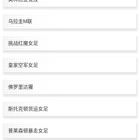
乌拉圭M联
挑战红魔女足
皇家空军女足
佛罗里达獾
斯托克顿货运女足
普莱森顿暴走女足