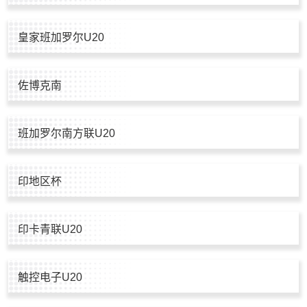
皇家班加罗尔U20
佐博克南
班加罗尔南方联U20
印地区杯
印卡青联U20
触控电子U20