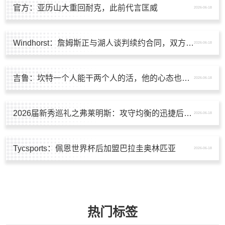
官方：亚历山大重回耐克，此前代言匡威
2026-06-18
Windhorst：詹姆斯正与湖人谈判续约合同，双方已有实质接触
2026-06-18
吉鲁：坎特一个人能干两个人的活，他的心态也会感染法国队友
2026-06-18
2026届新秀巡礼之弗莱明斯：攻守均衡的迅捷后卫，三分有待开发
2026-06-18
Tycsports：佩恩世界杯后加盟巴拉圭奥林匹亚
2026-06-18
热门标签