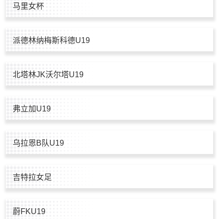
马里女杯
派德林纳梅斯科德U19
北塔林JK沃尔塔U19
弗立加U19
乌拉恩B队U19
吉特拉女足
蔚FKU19