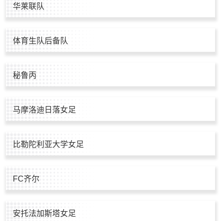
华莱联队
体育生队后备队
秘鲁丙
马摩洛迪日落女足
比勒陀利亚大学女足
FC齐尔
安托法加斯塔女足