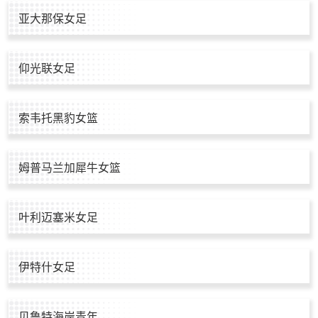
亚大那保女足
仰光联女足
索韦托黑豹女篮
姆普马兰加犀牛女篮
叶利迈塞米女足
伊特什女足
贝鲁特海岸青年