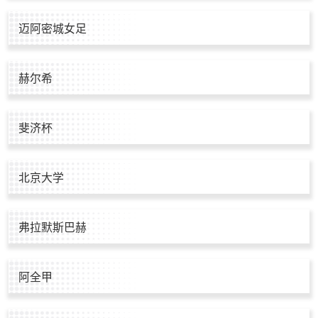
迈阿密城女足
赫尔希
斐济杯
北京大学
弗拉默斯巴赫
阿全甲