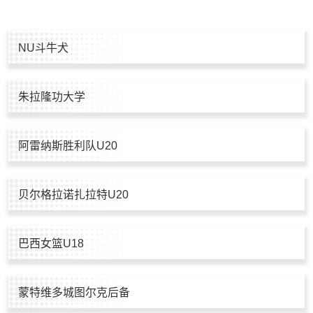
NU斗牛犬
朱拉隆功大学
阿雷纳斯胜利队U20
贝尔格拉诺扎拉特U20
巴西女篮U18
蒙特维多城图尔克后备