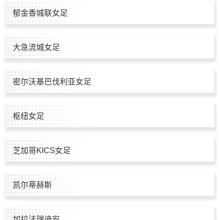
郁金香城联女足
大急流城女足
密尔沃基巴伐利亚女足
枢纽女足
芝加哥KICS女足
凯尔蒂赫斯
加拉法瑞迪安