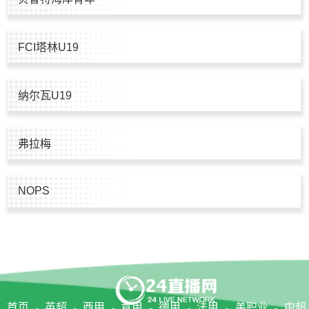
FCI塔林U19
纳尔瓦U19
弗拉梅
NOPS
首页
英超
西甲
意甲
德甲
法甲
美职业
中超