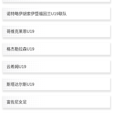
诺特略伊胡索伊暨福因兰U19联队
哥维克莱恩U19
格杰勒拉森U19
云希姆U19
斯塔达尔斯U19
富佐尼女足