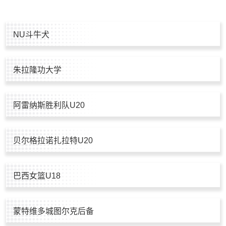
NU斗牛犬
朱拉隆功大学
阿雷纳斯胜利队U20
贝尔格拉诺扎拉特U20
巴西女篮U18
蒙特维多城图尔克后备