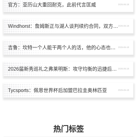
官方：亚历山大重回耐克，此前代言匡威
2026-06-18
Windhorst：詹姆斯正与湖人谈判续约合同，双方已有实质接触
2026-06-18
吉鲁：坎特一个人能干两个人的活，他的心态也会感染法国队友
2026-06-18
2026届新秀巡礼之弗莱明斯：攻守均衡的迅捷后卫，三分有待开发
2026-06-18
Tycsports：佩恩世界杯后加盟巴拉圭奥林匹亚
2026-06-18
热门标签