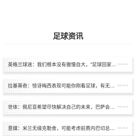
足球资讯
英格兰球迷：我们根本没有傲慢自大，“足球回家”是被别人曲解了
2026-06-18
拉基蒂奇：惊讶梅西表现可能你刚看足球，有无梅西足球将截然不同
2026-06-18
世体：佩尼亚希望尽快解决自己的未来，巴萨会为他的离队提供便利
2026-06-18
意媒：米兰无缘克勒舍，可能考虑前费内巴切总监厄泽克
2026-06-18