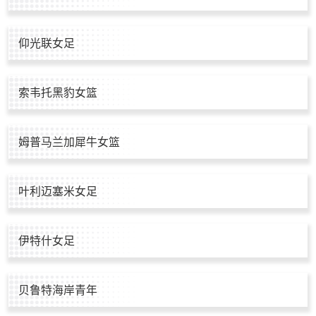
仰光联女足
索韦托黑豹女篮
姆普马兰加犀牛女篮
叶利迈塞米女足
伊特什女足
贝鲁特海岸青年