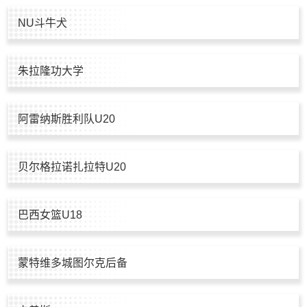
NU斗牛犬
朱拉隆功大学
阿雷纳斯胜利队U20
贝尔格拉诺扎拉特U20
巴西女篮U18
蒙特维多城图尔克后备