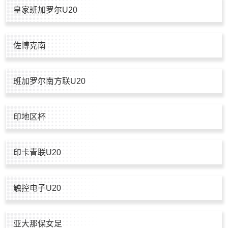
皇家班加罗尔U20
佐博克南
班加罗尔南方联U20
印地区杯
印卡青联U20
触控电子U20
亚大那保女足