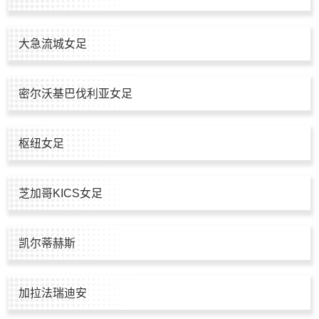
大急流城女足
密尔沃基巴伐利亚女足
枢纽女足
芝加哥KICS女足
凯尔蒂赫斯
加拉法瑞迪安