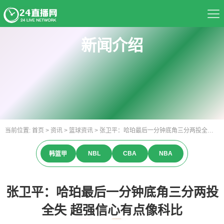
首页
新闻介绍
足球直播
篮球直播
资讯
当前位置:
首页
>
资讯
>
篮球资讯
>
张卫平：哈珀最后一分钟底角三分两投全失 超强信心有点像科比
热门球队
NBL
CBA
NBA
韩篮甲
推荐录像
张卫平：哈珀最后一分钟底角三分两投
精彩视频
全失 超强信心有点像科比