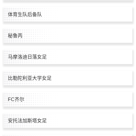
体育生队后备队
秘鲁丙
马摩洛迪日落女足
比勒陀利亚大学女足
FC齐尔
安托法加斯塔女足