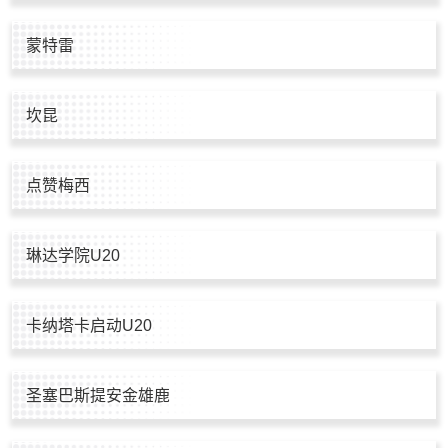
蒙特雷
坎昆
点赞梅西
琳达学院U20
卡纳塔卡启动U20
圣塞巴斯提安金雄鹿