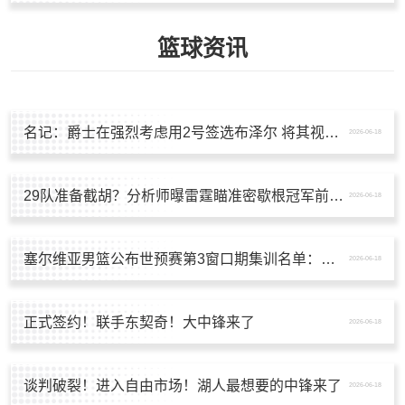
篮球资讯
名记：爵士在强烈考虑用2号签选布泽尔 将其视为小贾伦的理想搭档
2026-06-18
29队准备截胡？分析师曝雷霆瞄准密歇根冠军前锋：普总死死盯着他
2026-06-18
塞尔维亚男篮公布世预赛第3窗口期集训名单：约基奇&约维奇领衔
2026-06-18
正式签约！联手东契奇！大中锋来了
2026-06-18
谈判破裂！进入自由市场！湖人最想要的中锋来了
2026-06-18