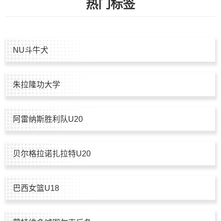
热门标签
NU斗牛犬
朱拉隆功大学
阿雷纳斯胜利队U20
贝尔格拉诺扎拉特U20
巴西女篮U18