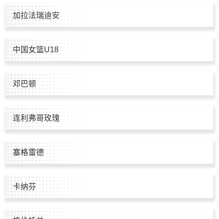
加拉法瑞迪安
中国女篮U18
邓巴顿
连利弗哥玫瑰
塞格雷德
卡纳芬