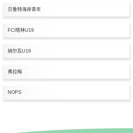
贝鲁特海岸青年
FCI塔林U19
纳尔瓦U19
弗拉梅
NOPS