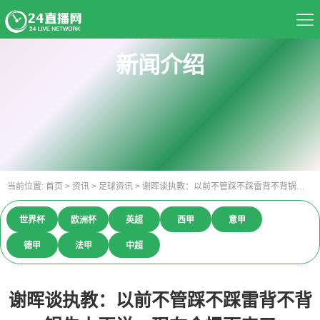
首页
新闻介绍
足球直播
篮球直播
资讯
当前位置:
首页
>
资讯
>
足球资讯
>
谢晖谈执教：以前不管踩不踩雷背不背锅先上再说，现在会慢下来了
热门球队
世界杯
欧洲杯
英超
西甲
意甲
推荐录像
德甲
法甲
中超
精彩视频
谢晖谈执教：以前不管踩不踩雷背不背