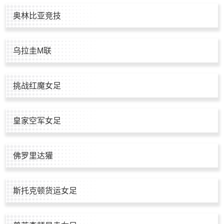
奥林比亚竞技
乌拉圭M联
挑战红魔女足
皇家空军女足
佛罗里达獾
斯托克顿货运女足