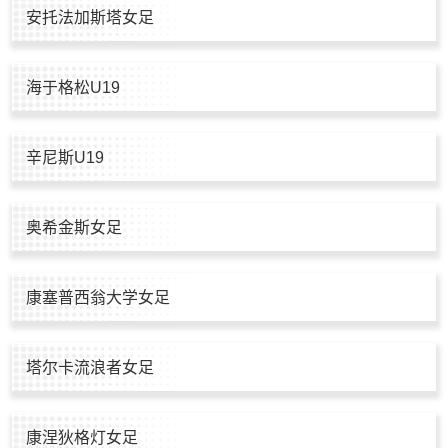
安托法加斯塔女足
海于格松U19
辛尼斯U19
奥希金斯女足
康塞普西翁大学女足
塔尔卡流浪者女足
康涅狄格灯女足