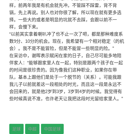
样，前两年我是有机会就先冲。不管踩不踩雷，背不背
锅，先上再说。别人也对你很了解，所以现在就有更多选
择。一些大的或者是明显的坑就不去踩，会跟以前不一
样，会慢下来。
“以前其实拿着喇叭冲了也不止一次了吧，都是那种难度系
数9分、10分的机会。现在，我希望有一个相对稳定（的机
会）。我不是不能冒险，但是不能冒一些明显的险。”
在采访中，谢晖表示赋闲在家的日子，自己尽可能多地陪
伴家人：“
能够跟家里人在一起，特别是跟两个孩子在一起
的时间是很珍贵的。因为像我们这种职业，如果你在带
队，基本上跟他们是处于一个脱节的（关系）。可能我跟
我儿子以前就差这一段相处的时光，而且这一段是永远不
会回来的，就是他2岁到3岁，3岁到4岁的时候。我觉得有
些时候真说不准，也许老天让我把这段时光留给家里人。
”
足球
中超
中国足球