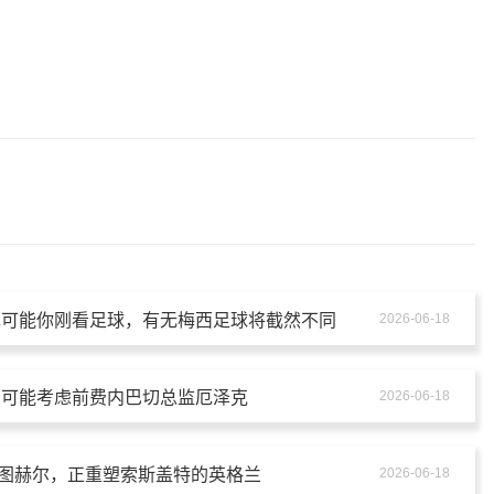
现可能你刚看足球，有无梅西足球将截然不同
2026-06-18
，可能考虑前费内巴切总监厄泽克
2026-06-18
势的图赫尔，正重塑索斯盖特的英格兰
2026-06-18