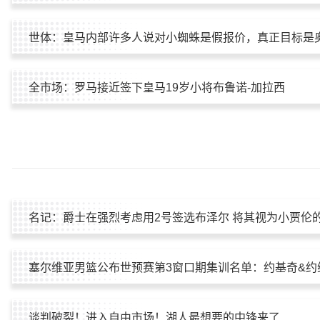
世体：皇马内部许多人说对小蜘蛛是假报价，真正目标是
全市场：罗马接近签下皇马19岁小将布鲁诺-加拉西
名记：爵士在强烈考虑用2号签选布泽尔 将其视为小贾伦
塞尔维亚男篮公布世预赛第3窗口期集训名单：约基奇&约
谈判破裂！进入自由市场！湖人最想要的中锋来了