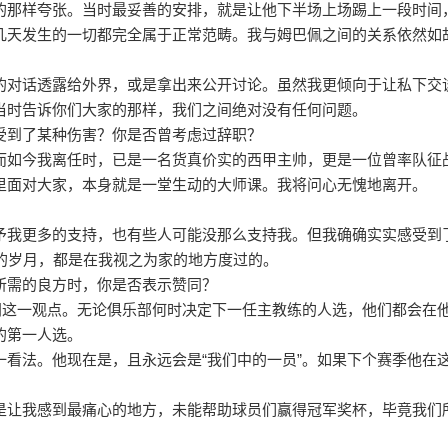
的那样夸张。当时最妥善的安排，就是让他下半场上场踢上一段时间
几天发生的一切都完全属于正常范畴。我与姆巴佩之间的关系依然如
的对话透露给外界，或是拿出来公开讨论。虽然我更倾向于让私下交
当时告诉你们大家的那样，我们之间绝对没有任何问题。
受到了某种伤害？你是否曾考虑过辞职？
而如今我离任时，已是一名货真价实的西甲主帅，更是一位曾率队征
里面对大家，本身就是一堂生动的大师课。我将问心无愧地离开。
我更多的支持，也有些人可能没那么支持我。但我确确实实感受到了
的岁月，都是在我视之为家的地方度过的。
所需的良方时，你是否表示赞同？
同这一观点。无论俱乐部何时决定下一任主教练的人选，他们都会在
的第一人选。
一看法。他现在是，且永远会是“我们中的一员”。如果下个赛季他在
是让我感到最痛心的地方，未能帮助球员们赢得冠军奖杯，毕竟我们