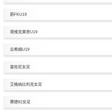
蔚FKU19
哥维克莱恩U19
云希姆U19
富佐尼女足
艾格纳比利克女足
赛德92女足