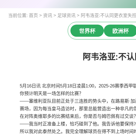
当前位置:
首页
>
资讯
>
足球资讯
>
阿韦洛亚:不认同更衣室失
世界杯
欧洲杯
阿韦洛亚:不
5月16日讯 北京时间5月18日凌晨1:00，2025-
你预计明天是一场怎样的比赛？
——塞维利亚队目前正处于三连胜的势头中，在路易斯·
赛场，因为每当皇马造访时，那里总能营造出一种非凡的
在对阵奥维耶多的比赛结束后，你是否与姆巴佩有过交谈
——我当时正准备上楼，恰巧碰到了他。
我告诉他要保持
所以我对此泰然处之。我完全理解球员在得不到上场时间