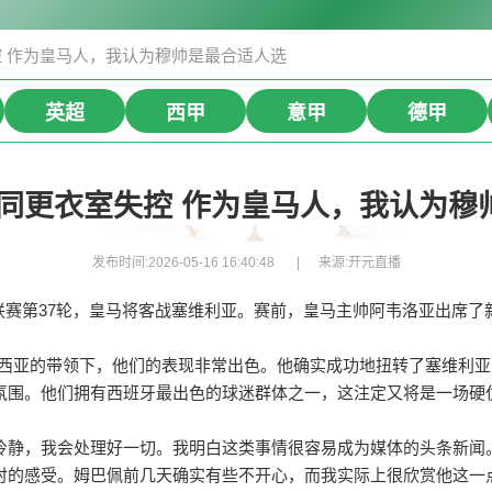
控 作为皇马人，我认为穆帅是最合适人选
英超
西甲
意甲
德甲
认同更衣室失控 作为皇马人，我认为穆
发布时间:2026-05-16 16:40:48
来源:
开元直播
26赛季西甲联赛第37轮，皇马将客战塞维利亚。赛前，皇马主帅阿韦洛亚
加西亚的带领下，他们的表现非常出色。他确实成功地扭转了塞维利
氛围。他们拥有西班牙最出色的球迷群体之一，这注定又将是一场硬
？
冷静，我会处理好一切。我明白这类事情很容易成为媒体的头条新闻
时的感受。姆巴佩前几天确实有些不开心，而我实际上很欣赏他这一