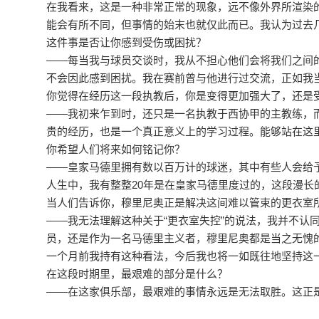
在我看来，这是一种非常正常的现象，远不像外界所渲染
能会有所不同，但事情的始末也就仅此而已。我认为过去
这件事是否让你感到受伤或困扰？
——每当我与球员交谈时，我从不担心他们会将我们之间
不会因此感到困扰。我在赛前曾与他进行过交流，正如我
你觉得在经历这一段执教后，你是变得更加强大了，还是
——我初来乍到时，还只是一名执教于西协甲的主教练，
贵的经历，也是一个真正意义上的学习过程。能够站在这
你希望人们将来如何铭记你？
——皇家马德里拥有数以百万计的球迷，其中有些人会给予
人生中，我有整整20年是在皇家马德里度过的，这段漫长
当人们告诉你，穆里尼奥正是解决这间难以管束的更衣室
——我无法理解这种关于“更衣室失控”的说法，我并不认
员，还是作为一名马德里主义者，穆里尼奥都是当之无愧
一个月前我持有这种看法，今后我也将一如既往地坚持这
在这段时期里，最艰难的部分是什么？
——在这家俱乐部，最艰难的事情永远是无法取胜。这正