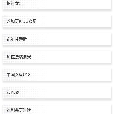
枢纽女足
芝加哥KICS女足
凯尔蒂赫斯
加拉法瑞迪安
中国女篮U18
邓巴顿
连利弗哥玫瑰