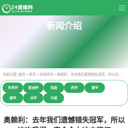
首页
新闻介绍
足球直播
篮球直播
资讯
当前位置:
首页
>
资讯
>
足球资讯
>
奥赖利：去年我们遗憾错失冠军，所以这次我们一定会全力冲击奖杯
热门球队
世界杯
欧洲杯
英超
西甲
意甲
推荐录像
德甲
法甲
中超
精彩视频
奥赖利：去年我们遗憾错失冠军，所以