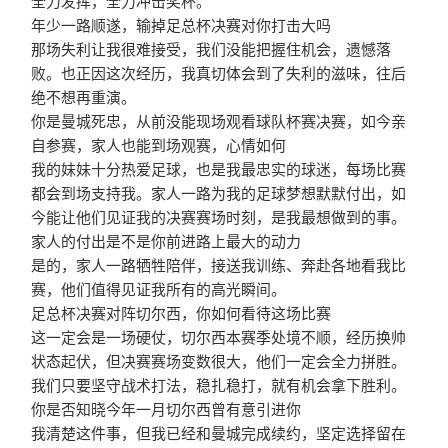
全力发挥，全力冲击奖杯。
年少一路顺遂，输掉足总杯决赛对你打击大吗
那场失利让我很难接受，我们没能把握住机会，遗憾落
败。也正因这次经历，我真切体会到了失利的滋味，往后
绝不想再重演。
你是曼城死忠，从前没能现场观看球队杯赛决赛，如今亲
自参赛，家人也能到场观赛，心情如何
我的妹妹十分热爱足球，也是我最忠实的球迷，每场比赛
都会到场支持我。家人一路为我的足球梦想默默付出，如
今能让他们见证我的决赛赛场时刻，是我最想做到的事。
家人的付出是不是你前进路上最大的动力
是的，家人一路牺牲陪伴，接送我训练、奔赴各地看我比
赛，他们值得见证我所有的高光瞬间。
足总杯决赛对阵切尔西，你如何看待这场比赛
这一定会是一场硬仗，切尔西本赛季处境不顺，经历换帅
状态起伏，但决赛赛场变数很大，他们一定会全力拼胜。
我们只要坚守战术打法，稳扎稳打，就有机会拿下胜利。
你是否知晓今年一月切尔西曾有意引进你
我清楚这件事，但我已经和曼城完成续约，坚定选择留在