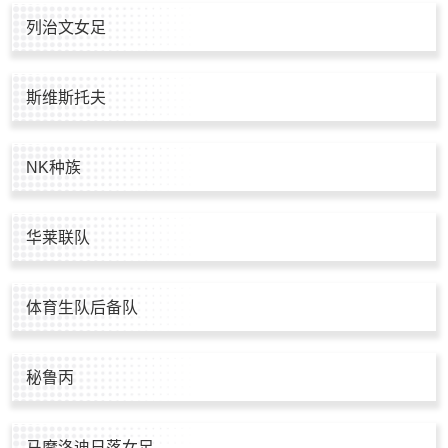
列治文女足
斯维斯托夫
NK种族
华莱联队
体育生队后备队
秘鲁丙
马摩洛迪日落女足