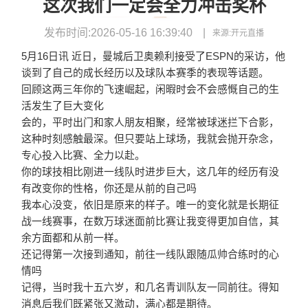
这次我们一定会全力冲击奖杯
发布时间:2026-05-16 16:39:40
来源:
开元直播
5月16日讯 近日，曼城后卫奥赖利接受了ESPN的采访，他
谈到了自己的成长经历以及球队本赛季的表现等话题。
回顾这两三年你的飞速崛起，闲暇时会不会感慨自己的生
活发生了巨大变化
会的，平时出门和家人朋友相聚，经常被球迷拦下合影，
这种时刻感触最深。但只要站上球场，我就会抛开杂念，
专心投入比赛、全力以赴。
你的球技相比刚进一线队时进步巨大，这几年的经历有没
有改变你的性格，你还是从前的自己吗
我本心没变，依旧是原来的样子。唯一的变化就是长期征
战一线赛事，在数万球迷面前比赛让我变得更加自信，其
余方面都和从前一样。
还记得第一次接到通知，前往一线队跟随瓜帅合练时的心
情吗
记得，当时我十五六岁，和几名青训队友一同前往。得知
消息后我们既紧张又激动，满心都是期待。