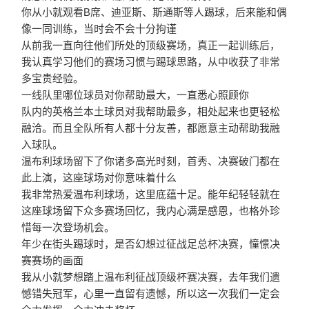
你从小就观看B席、迪亚斯、斯通斯等人踢球，后来能和偶
像一同训练，当时会不会十分拘谨
从前我一直向往他们所处的顶级赛场，真正一起训练后，
我认真学习他们的赛场习惯与踢球思路，从中收获了非常
多宝贵经验。
一线队里哪位球员对你帮助最大，一直悉心照顾你
队内的英格兰本土球员对我帮助最多，相处起来也更轻松
融洽。而且全队所有人都十分友善，都愿意主动帮助我融
入球队。
温布利球场留下了你诸多高光时刻，首秀、决赛破门都在
此上演，这座球场对你意味着什么
我非常热爱温布利球场，这里底蕴十足。能年纪轻轻就在
这座球场留下众多赛场回忆，我内心满是感恩，也格外珍
惜每一次登场机会。
年少在街头踢球时，是否幻想过征战足总杯决赛，憧憬决
赛赛场的画面
我从小就梦想踏上温布利征战顶级杯赛决赛，去年我们遗
憾错失冠军，心里一直留有遗憾，所以这一次我们一定会