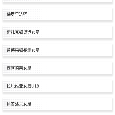
佛罗里达獾
斯托克顿货运女足
普莱森顿暴走女足
西阿德莱女足
拉脱维亚女篮U18
迪普洛夫女足