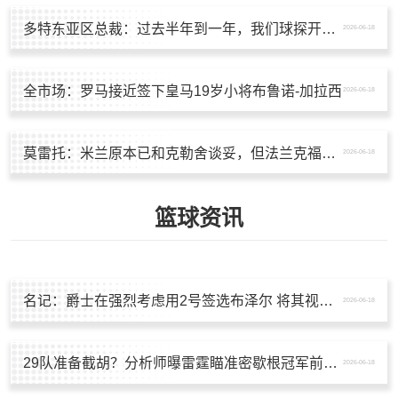
多特东亚区总裁：过去半年到一年，我们球探开始关注中国球员
2026-06-18
全市场：罗马接近签下皇马19岁小将布鲁诺-加拉西
2026-06-18
莫雷托：米兰原本已和克勒舍谈妥，但法兰克福完全不想谈判
2026-06-18
篮球资讯
名记：爵士在强烈考虑用2号签选布泽尔 将其视为小贾伦的理想搭档
2026-06-18
29队准备截胡？分析师曝雷霆瞄准密歇根冠军前锋：普总死死盯着他
2026-06-18