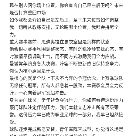
现在别人问你场上位置，你会直言自己是左后卫吗？未来
是否打算重回中场
如今我都会介绍自己是左后卫，至于未来位置如何调整，
我一切听从教练安排，无论踢哪个位置，我都会拼尽全
力。
重大赛事赛前，瓜迪奥拉在更衣室里是怎样的状态
他会根据赛事氛围调整状态，有时沉稳冷静安抚心态，有
时激情昂扬调动士气，用不同方式激励我们全力应战。
曼城常年跻身各大决赛，阵容不断更新依旧保持竞争力，
你认为核心原因是什么
最核心的就是全队上下永不言弃的争冠信念，上赛季球队
无缘任何冠军，所有人都憋着一股劲，本赛季全员全力反
弹，一心向着冠军发起冲击。
身为豪门球员，常年背负夺冠压力，你如何看待这份压力
豪门球队注定伴随压力，我们本就立志冲击所有顶级荣
誉。这份压力早已成为职业足球的一部分，我早已坦然接
受。
球队逐步完成新老交替，青年军阵容成型，你觉得这场足