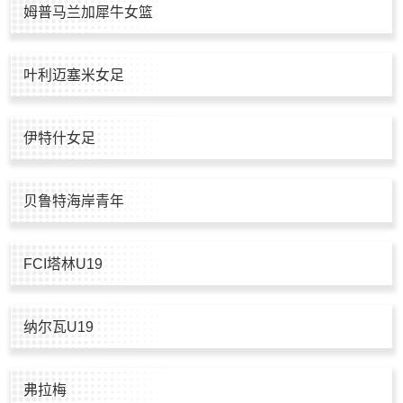
姆普马兰加犀牛女篮
叶利迈塞米女足
伊特什女足
贝鲁特海岸青年
FCI塔林U19
纳尔瓦U19
弗拉梅