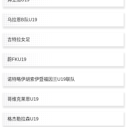
乌拉恩B队U19
吉特拉女足
蔚FKU19
诺特略伊胡索伊暨福因兰U19联队
哥维克莱恩U19
格杰勒拉森U19