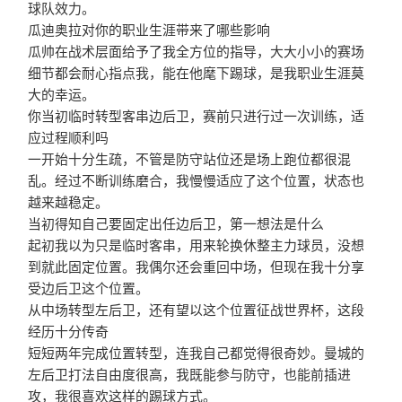
球队效力。
瓜迪奥拉对你的职业生涯带来了哪些影响
瓜帅在战术层面给予了我全方位的指导，大大小小的赛场
细节都会耐心指点我，能在他麾下踢球，是我职业生涯莫
大的幸运。
你当初临时转型客串边后卫，赛前只进行过一次训练，适
应过程顺利吗
一开始十分生疏，不管是防守站位还是场上跑位都很混
乱。经过不断训练磨合，我慢慢适应了这个位置，状态也
越来越稳定。
当初得知自己要固定出任边后卫，第一想法是什么
起初我以为只是临时客串，用来轮换休整主力球员，没想
到就此固定位置。我偶尔还会重回中场，但现在我十分享
受边后卫这个位置。
从中场转型左后卫，还有望以这个位置征战世界杯，这段
经历十分传奇
短短两年完成位置转型，连我自己都觉得很奇妙。曼城的
左后卫打法自由度很高，我既能参与防守，也能前插进
攻，我很喜欢这样的踢球方式。